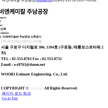
비엔케미칼 주남공장
estimate98
2024-01-19T18:16:07+09:00
비엔케미칼 주남공장
egory
장
er
조건축
cription
11. 비엔케미칼㈜ 주남공장 신축공사
(주)우리적산엔지니어링
서울 구로구 디지털로 306, 1104호 (구로동, 태륭포스트타워 2
차)
TEL : 02-553-8763 Fax : 02-553-8732
Email : wr8763@daum.net
WOORI Estimate Engineering. Co., Ltd.
COPYRIGHT ©
wooriest
All Rights Reserved.
페이지 로드 링크
Go to Top